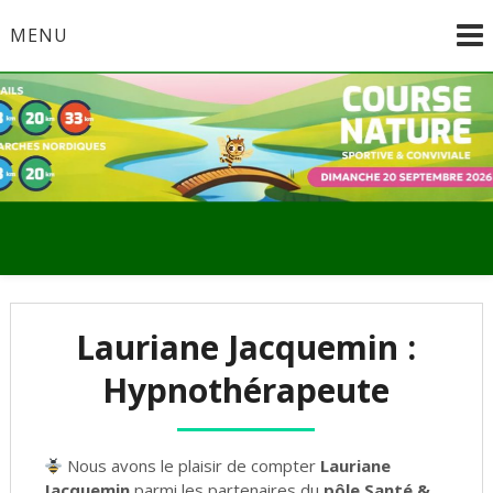
Skip
MENU
to
content
Lauriane Jacquemin :
Hypnothérapeute
Nous avons le plaisir de compter
Lauriane
Jacquemin
parmi les partenaires du
pôle Santé &